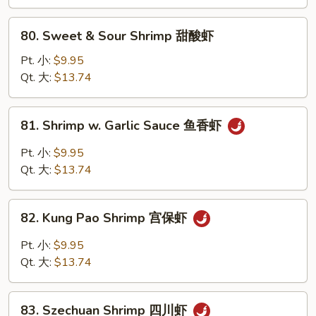
Nuts
腰
80.
80. Sweet & Sour Shrimp 甜酸虾
果
Sweet
虾
&
Pt. 小:
$9.95
Sour
Qt. 大:
$13.74
Shrimp
甜
81.
81. Shrimp w. Garlic Sauce 鱼香虾
酸
Shrimp
虾
w.
Pt. 小:
$9.95
Garlic
Qt. 大:
$13.74
Sauce
鱼
82.
香
82. Kung Pao Shrimp 宫保虾
Kung
虾
Pao
Pt. 小:
$9.95
Shrimp
Qt. 大:
$13.74
宫
保
83.
虾
83. Szechuan Shrimp 四川虾