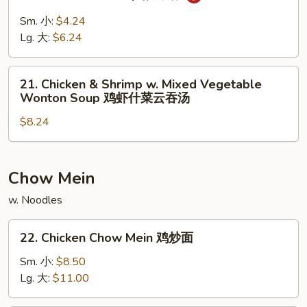
Hot
什
&
Sm. 小:
$4.24
菜
Sour
Lg. 大:
$6.24
豆
Soup
腐
酸
21.
汤
辣
21. Chicken & Shrimp w. Mixed Vegetable
Chicken
Wonton Soup 鸡虾什菜云吞汤
汤
&
$8.24
Shrimp
w.
Mixed
Vegetable
Chow Mein
Wonton
w. Noodles
Soup
鸡
22.
22. Chicken Chow Mein 鸡炒面
虾
Chicken
什
Chow
Sm. 小:
$8.50
菜
Mein
Lg. 大:
$11.00
云
鸡
吞