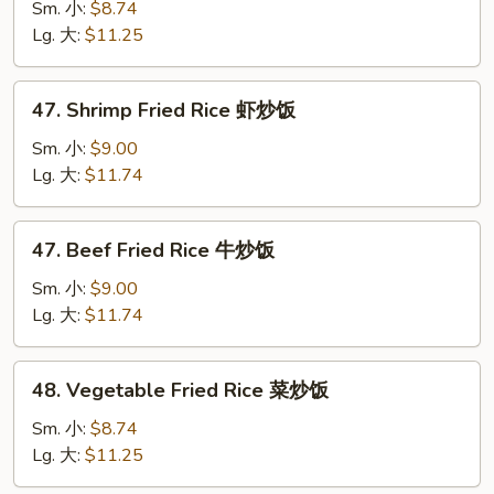
Fried
Sm. 小:
$8.74
饭
Rice
Lg. 大:
$11.25
鸡
炒
47.
47. Shrimp Fried Rice 虾炒饭
饭
Shrimp
Fried
Sm. 小:
$9.00
Rice
Lg. 大:
$11.74
虾
炒
47.
47. Beef Fried Rice 牛炒饭
饭
Beef
Fried
Sm. 小:
$9.00
Rice
Lg. 大:
$11.74
牛
炒
48.
48. Vegetable Fried Rice 菜炒饭
饭
Vegetable
Fried
Sm. 小:
$8.74
Rice
Lg. 大:
$11.25
菜