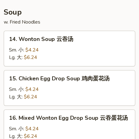
鸡
串
Soup
w. Fried Noodles
14.
14. Wonton Soup 云吞汤
Wonton
Soup
Sm. 小:
$4.24
云
Lg. 大:
$6.24
吞
汤
15.
15. Chicken Egg Drop Soup 鸡肉蛋花汤
Chicken
Egg
Sm. 小:
$4.24
Drop
Lg. 大:
$6.24
Soup
鸡
16.
16. Mixed Wonton Egg Drop Soup 云吞蛋花汤
肉
Mixed
蛋
Wonton
Sm. 小:
$4.24
花
Egg
Lg. 大:
$6.24