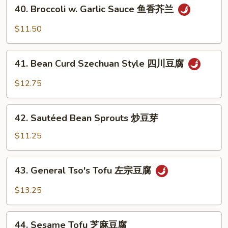
40.
40. Broccoli w. Garlic Sauce 鱼香芥兰
家
Broccoli
常
w.
$11.50
豆
Garlic
腐
Sauce
41.
鱼
41. Bean Curd Szechuan Style 四川豆腐
Bean
香
Curd
$12.75
芥
Szechuan
兰
Style
42.
四
42. Sautéed Bean Sprouts 炒豆芽
Sautéed
川
Bean
$11.25
豆
Sprouts
腐
炒
43.
43. General Tso's Tofu 左宗豆腐
豆
General
芽
Tso's
$13.25
Tofu
左
44.
宗
44. Sesame Tofu 芝麻豆腐