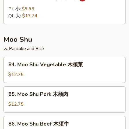
Szechuan
Shrimp
Pt. 小:
$9.95
四
Qt. 大:
$13.74
川
虾
Moo Shu
w. Pancake and Rice
84.
84. Moo Shu Vegetable 木须菜
Moo
Shu
$12.75
Vegetable
木
85.
85. Moo Shu Pork 木须肉
须
Moo
菜
Shu
$12.75
Pork
木
86.
86. Moo Shu Beef 木须牛
须
Moo