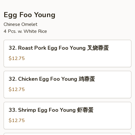
星
洲
Egg Foo Young
米
Chinese Omelet
粉
4 Pcs. w. White Rice
32.
32. Roast Pork Egg Foo Young 叉烧蓉蛋
Roast
Pork
$12.75
Egg
Foo
32.
32. Chicken Egg Foo Young 鸡蓉蛋
Young
Chicken
叉
Egg
$12.75
烧
Foo
蓉
Young
33.
蛋
33. Shrimp Egg Foo Young 虾蓉蛋
鸡
Shrimp
蓉
Egg
$12.75
蛋
Foo
Young