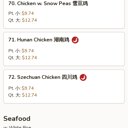
宫
70. Chicken w. Snow Peas 雪豆鸡
Chicken
保
w.
Pt. 小:
$9.74
鸡
Snow
Qt. 大:
$12.74
Peas
雪
71.
71. Hunan Chicken 湖南鸡
豆
Hunan
鸡
Chicken
Pt. 小:
$9.74
湖
Qt. 大:
$12.74
南
鸡
72.
72. Szechuan Chicken 四川鸡
Szechuan
Chicken
Pt. 小:
$9.74
四
Qt. 大:
$12.74
川
鸡
Seafood
w. White Rice