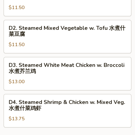
Broccoli
$11.50
水
煮
D2.
D2. Steamed Mixed Vegetable w. Tofu 水煮什
芥
Steamed
菜豆腐
兰
Mixed
$11.50
Vegetable
w.
Tofu
D3.
D3. Steamed White Meat Chicken w. Broccoli
水
Steamed
水煮芥兰鸡
煮
White
什
$13.00
Meat
菜
Chicken
豆
w.
D4.
D4. Steamed Shrimp & Chicken w. Mixed Veg.
腐
Broccoli
Steamed
水煮什菜鸡虾
水
Shrimp
煮
$13.75
&
芥
Chicken
兰
w.