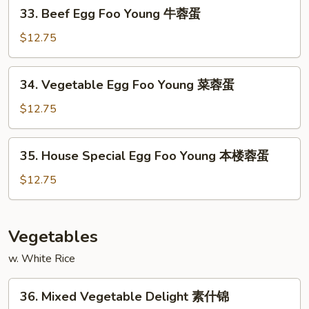
33.
33. Beef Egg Foo Young 牛蓉蛋
虾
Beef
蓉
Egg
$12.75
蛋
Foo
Young
34.
34. Vegetable Egg Foo Young 菜蓉蛋
牛
Vegetable
蓉
Egg
$12.75
蛋
Foo
Young
35.
35. House Special Egg Foo Young 本楼蓉蛋
菜
House
蓉
Special
$12.75
蛋
Egg
Foo
Young
Vegetables
本
w. White Rice
楼
蓉
36.
蛋
36. Mixed Vegetable Delight 素什锦
Mixed