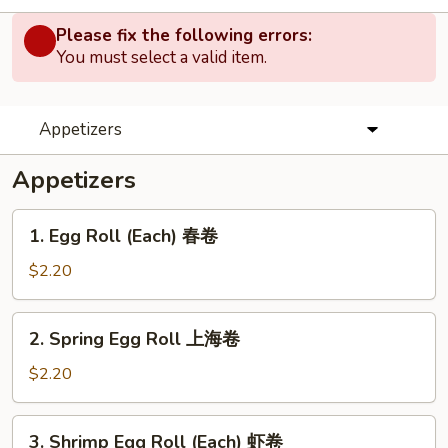
Please fix the following errors:
You must select a valid item.
Appetizers
Appetizers
1.
1. Egg Roll (Each) 春卷
Egg
Roll
$2.20
(Each)
春
2.
2. Spring Egg Roll 上海卷
卷
Spring
Egg
$2.20
Roll
上
3.
3. Shrimp Egg Roll (Each) 虾卷
海