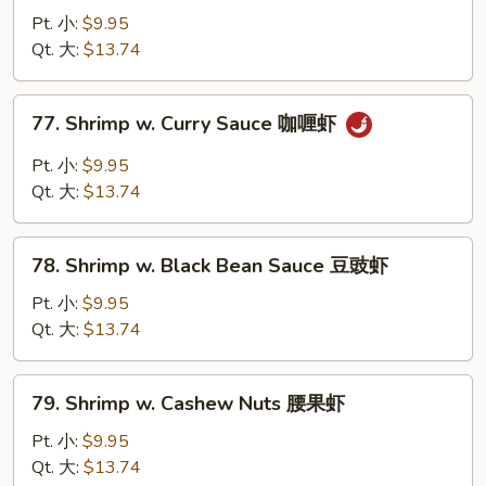
糊
w.
Pt. 小:
$9.95
Snow
Qt. 大:
$13.74
Peas
雪
77.
77. Shrimp w. Curry Sauce 咖喱虾
豆
Shrimp
虾
w.
Pt. 小:
$9.95
Curry
Qt. 大:
$13.74
Sauce
咖
78.
喱
78. Shrimp w. Black Bean Sauce 豆豉虾
Shrimp
虾
w.
Pt. 小:
$9.95
Black
Qt. 大:
$13.74
Bean
Sauce
79.
79. Shrimp w. Cashew Nuts 腰果虾
豆
Shrimp
豉
w.
Pt. 小:
$9.95
虾
Cashew
Qt. 大:
$13.74