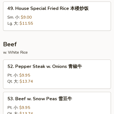
炒
49.
49. House Special Fried Rice 本楼炒饭
饭
House
Special
Sm. 小:
$9.00
Fried
Lg. 大:
$11.55
Rice
本
楼
Beef
炒
w. White Rice
饭
52.
52. Pepper Steak w. Onions 青椒牛
Pepper
Steak
Pt. 小:
$9.95
w.
Qt. 大:
$13.74
Onions
青
53.
53. Beef w. Snow Peas 雪豆牛
椒
Beef
牛
w.
Pt. 小:
$9.95
Snow
Qt. 大:
$13.74