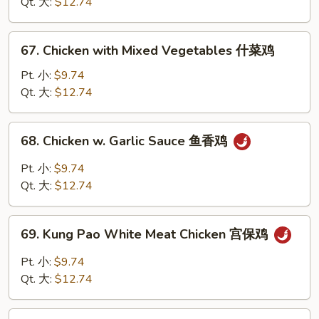
Qt. 大:
$12.74
鸡
喱
丁
鸡
67.
67. Chicken with Mixed Vegetables 什菜鸡
Chicken
with
Pt. 小:
$9.74
Mixed
Qt. 大:
$12.74
Vegetables
什
68.
68. Chicken w. Garlic Sauce 鱼香鸡
菜
Chicken
鸡
w.
Pt. 小:
$9.74
Garlic
Qt. 大:
$12.74
Sauce
鱼
69.
香
69. Kung Pao White Meat Chicken 宫保鸡
Kung
鸡
Pao
Pt. 小:
$9.74
White
Qt. 大:
$12.74
Meat
Chicken
70.