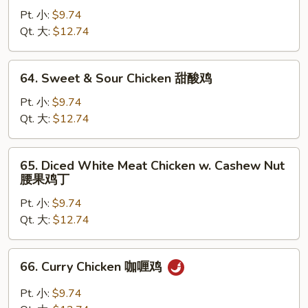
Goo
Pt. 小:
$9.74
Gai
Qt. 大:
$12.74
Pan
(Chicken)
64.
64. Sweet & Sour Chicken 甜酸鸡
蘑
Sweet
菇
&
Pt. 小:
$9.74
鸡
Sour
Qt. 大:
$12.74
片
Chicken
甜
65.
65. Diced White Meat Chicken w. Cashew Nut
酸
Diced
腰果鸡丁
鸡
White
Pt. 小:
$9.74
Meat
Qt. 大:
$12.74
Chicken
w.
Cashew
66.
66. Curry Chicken 咖喱鸡
Nut
Curry
腰
Chicken
Pt. 小:
$9.74
果
咖