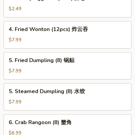
Shrimp
卷
Egg
$2.49
Roll
(Each)
4.
4. Fried Wonton (12pcs) 炸云吞
虾
Fried
卷
Wonton
$7.99
(12pcs)
炸
5.
5. Fried Dumpling (8) 锅贴
云
Fried
吞
Dumpling
$7.99
(8)
锅
5.
5. Steamed Dumpling (8) 水饺
贴
Steamed
Dumpling
$7.99
(8)
水
6.
6. Crab Rangoon (8) 蟹角
饺
Crab
Rangoon
$6.99