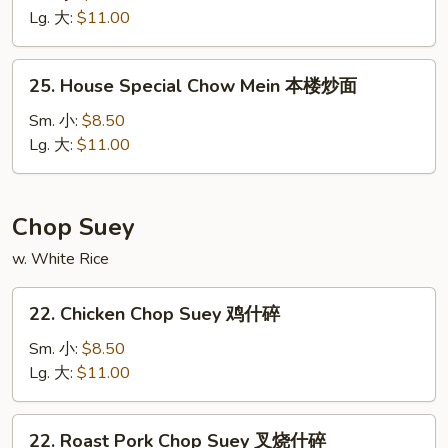
Mein
Lg. 大:
$11.00
菜
炒
25.
25. House Special Chow Mein 本楼炒面
面
House
Special
Sm. 小:
$8.50
Chow
Lg. 大:
$11.00
Mein
本
楼
Chop Suey
炒
w. White Rice
面
22.
22. Chicken Chop Suey 鸡什碎
Chicken
Chop
Sm. 小:
$8.50
Suey
Lg. 大:
$11.00
鸡
什
22.
22. Roast Pork Chop Suey 叉烧什碎
碎