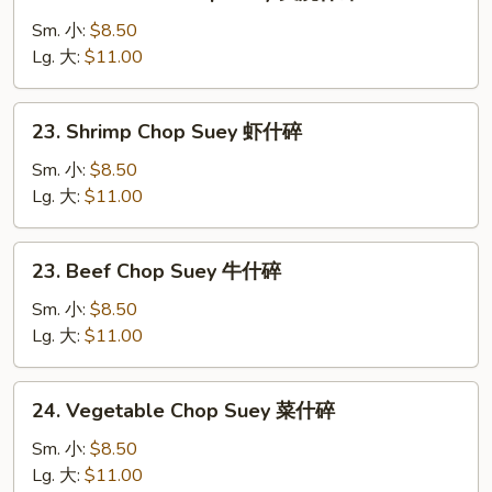
Roast
Pork
Sm. 小:
$8.50
Chop
Lg. 大:
$11.00
Suey
叉
23.
23. Shrimp Chop Suey 虾什碎
烧
Shrimp
什
Chop
Sm. 小:
$8.50
碎
Suey
Lg. 大:
$11.00
虾
什
23.
23. Beef Chop Suey 牛什碎
碎
Beef
Chop
Sm. 小:
$8.50
Suey
Lg. 大:
$11.00
牛
什
24.
24. Vegetable Chop Suey 菜什碎
碎
Vegetable
Chop
Sm. 小:
$8.50
Suey
Lg. 大:
$11.00