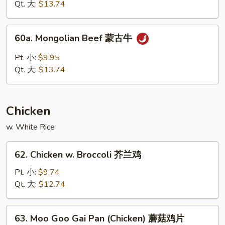
Garlic
Qt. 大:
$13.74
Sauce
鱼
60a.
香
60a. Mongolian Beef 蒙古牛
Mongolian
牛
Beef
Pt. 小:
$9.95
蒙
Qt. 大:
$13.74
古
牛
Chicken
w. White Rice
62.
62. Chicken w. Broccoli 芥兰鸡
Chicken
w.
Pt. 小:
$9.74
Broccoli
Qt. 大:
$12.74
芥
兰
63.
63. Moo Goo Gai Pan (Chicken) 蘑菇鸡片
鸡
Moo