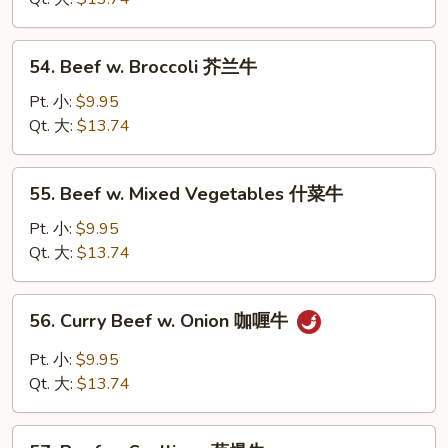
Peas
雪
54.
54. Beef w. Broccoli 芥兰牛
豆
Beef
牛
w.
Pt. 小:
$9.95
Broccoli
Qt. 大:
$13.74
芥
兰
55.
55. Beef w. Mixed Vegetables 什菜牛
牛
Beef
w.
Pt. 小:
$9.95
Mixed
Qt. 大:
$13.74
Vegetables
什
56.
56. Curry Beef w. Onion 咖喱牛
菜
Curry
牛
Beef
Pt. 小:
$9.95
w.
Qt. 大:
$13.74
Onion
咖
57.