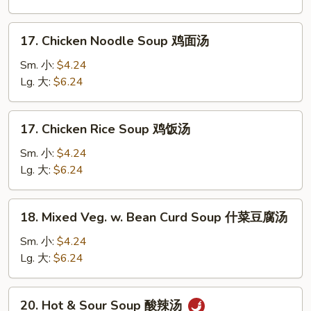
汤
Drop
Soup
17.
17. Chicken Noodle Soup 鸡面汤
云
Chicken
吞
Noodle
Sm. 小:
$4.24
蛋
Soup
Lg. 大:
$6.24
花
鸡
汤
面
17.
17. Chicken Rice Soup 鸡饭汤
汤
Chicken
Rice
Sm. 小:
$4.24
Soup
Lg. 大:
$6.24
鸡
饭
18.
18. Mixed Veg. w. Bean Curd Soup 什菜豆腐汤
汤
Mixed
Veg.
Sm. 小:
$4.24
w.
Lg. 大:
$6.24
Bean
Curd
20.
20. Hot & Sour Soup 酸辣汤
Soup