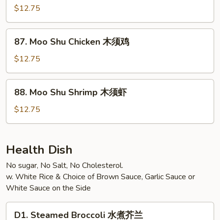
肉
Shu
$12.75
Beef
木
87.
87. Moo Shu Chicken 木须鸡
须
Moo
牛
Shu
$12.75
Chicken
木
88.
88. Moo Shu Shrimp 木须虾
须
Moo
鸡
Shu
$12.75
Shrimp
木
须
Health Dish
虾
No sugar, No Salt, No Cholesterol.
w. White Rice & Choice of Brown Sauce, Garlic Sauce or
White Sauce on the Side
D1.
D1. Steamed Broccoli 水煮芥兰
Steamed