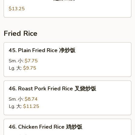
Sesame
豆
Tofu
$13.25
腐
芝
麻
豆
Fried Rice
腐
45.
45. Plain Fried Rice 净炒饭
Plain
Fried
Sm. 小:
$7.75
Rice
Lg. 大:
$9.75
净
炒
46.
46. Roast Pork Fried Rice 叉烧炒饭
饭
Roast
Pork
Sm. 小:
$8.74
Fried
Lg. 大:
$11.25
Rice
叉
46.
46. Chicken Fried Rice 鸡炒饭
烧
Chicken
炒