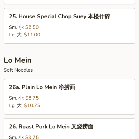
菜
什
25.
25. House Special Chop Suey 本楼什碎
碎
House
Special
Sm. 小:
$8.50
Chop
Lg. 大:
$11.00
Suey
本
楼
Lo Mein
什
Soft Noodles
碎
26a.
26a. Plain Lo Mein 净捞面
Plain
Lo
Sm. 小:
$8.75
Mein
Lg. 大:
$10.75
净
捞
26.
26. Roast Pork Lo Mein 叉烧捞面
面
Roast
Pork
Sm. 小:
$9.75