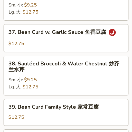
Vegetable
Sm. 小:
$9.25
Delight
Lg. 大:
$12.75
素
什
37.
37. Bean Curd w. Garlic Sauce 鱼香豆腐
锦
Bean
Curd
$12.75
w.
Garlic
38.
Sauce
38. Sautéed Broccoli & Water Chestnut 炒芥
Sautéed
兰水芹
鱼
Broccoli
香
Sm. 小:
$9.25
&
豆
Lg. 大:
$12.75
Water
腐
Chestnut
炒
39.
39. Bean Curd Family Style 家常豆腐
芥
Bean
兰
Curd
$12.75
水
Family
芹
Style