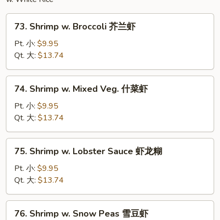
73.
73. Shrimp w. Broccoli 芥兰虾
Shrimp
w.
Pt. 小:
$9.95
Broccoli
Qt. 大:
$13.74
芥
兰
74.
74. Shrimp w. Mixed Veg. 什菜虾
虾
Shrimp
w.
Pt. 小:
$9.95
Mixed
Qt. 大:
$13.74
Veg.
什
75.
75. Shrimp w. Lobster Sauce 虾龙糊
菜
Shrimp
虾
w.
Pt. 小:
$9.95
Lobster
Qt. 大:
$13.74
Sauce
虾
76.
76. Shrimp w. Snow Peas 雪豆虾
龙
Shrimp