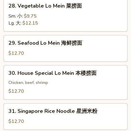
28.
28. Vegetable Lo Mein 菜捞面
面
Vegetable
Lo
Sm. 小:
$9.75
Mein
Lg. 大:
$12.15
菜
捞
29.
29. Seafood Lo Mein 海鲜捞面
面
Seafood
Lo
$12.70
Mein
海
30.
30. House Special Lo Mein 本楼捞面
鲜
House
捞
Special
Chicken, beef, shrimp
面
Lo
$12.70
Mein
本
31.
楼
31. Singapore Rice Noodle 星洲米粉
Singapore
捞
Rice
$12.70
面
Noodle