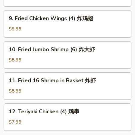
(8)
蟹
9.
9. Fried Chicken Wings (4) 炸鸡翅
角
Fried
Chicken
$9.99
Wings
(4)
10.
10. Fried Jumbo Shrimp (6) 炸大虾
炸
Fried
鸡
Jumbo
$8.99
翅
Shrimp
(6)
11.
11. Fried 16 Shrimp in Basket 炸虾
炸
Fried
大
16
$8.99
虾
Shrimp
in
12.
12. Teriyaki Chicken (4) 鸡串
Basket
Teriyaki
炸
Chicken
$7.99
虾
(4)