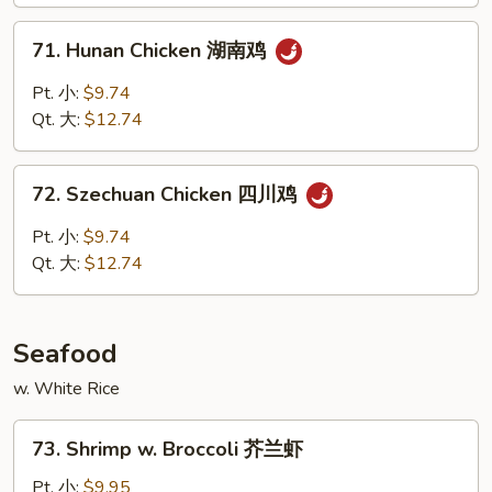
Peas
雪
71.
71. Hunan Chicken 湖南鸡
豆
Hunan
鸡
Chicken
Pt. 小:
$9.74
湖
Qt. 大:
$12.74
南
鸡
72.
72. Szechuan Chicken 四川鸡
Szechuan
Chicken
Pt. 小:
$9.74
四
Qt. 大:
$12.74
川
鸡
Seafood
w. White Rice
73.
73. Shrimp w. Broccoli 芥兰虾
Shrimp
w.
Pt. 小:
$9.95