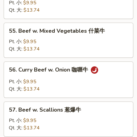
牛
w.
Pt. 小:
$9.95
Broccoli
Qt. 大:
$13.74
芥
兰
55.
55. Beef w. Mixed Vegetables 什菜牛
牛
Beef
w.
Pt. 小:
$9.95
Mixed
Qt. 大:
$13.74
Vegetables
什
56.
56. Curry Beef w. Onion 咖喱牛
菜
Curry
牛
Beef
Pt. 小:
$9.95
w.
Qt. 大:
$13.74
Onion
咖
57.
喱
57. Beef w. Scallions 葱爆牛
Beef
牛
w.
Pt. 小:
$9.95
Scallions
Qt. 大:
$13.74
葱