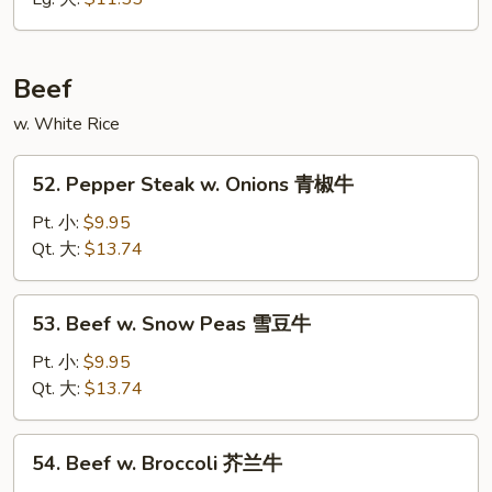
Rice
本
楼
Beef
炒
w. White Rice
饭
52.
52. Pepper Steak w. Onions 青椒牛
Pepper
Steak
Pt. 小:
$9.95
w.
Qt. 大:
$13.74
Onions
青
53.
53. Beef w. Snow Peas 雪豆牛
椒
Beef
牛
w.
Pt. 小:
$9.95
Snow
Qt. 大:
$13.74
Peas
雪
54.
54. Beef w. Broccoli 芥兰牛
豆
Beef