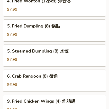
4. Fried Wonton (12pcs) 炸云吞
虾
Fried
卷
Wonton
$7.99
(12pcs)
炸
5.
5. Fried Dumpling (8) 锅贴
云
Fried
吞
Dumpling
$7.99
(8)
锅
5.
5. Steamed Dumpling (8) 水饺
贴
Steamed
Dumpling
$7.99
(8)
水
6.
6. Crab Rangoon (8) 蟹角
饺
Crab
Rangoon
$6.99
(8)
蟹
9.
9. Fried Chicken Wings (4) 炸鸡翅
角
Fried