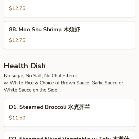
Moo
牛
Shu
$12.75
Chicken
木
88.
88. Moo Shu Shrimp 木须虾
须
Moo
鸡
Shu
$12.75
Shrimp
木
须
Health Dish
虾
No sugar, No Salt, No Cholesterol.
w. White Rice & Choice of Brown Sauce, Garlic Sauce or
White Sauce on the Side
D1.
D1. Steamed Broccoli 水煮芥兰
Steamed
Broccoli
$11.50
水
煮
D2.