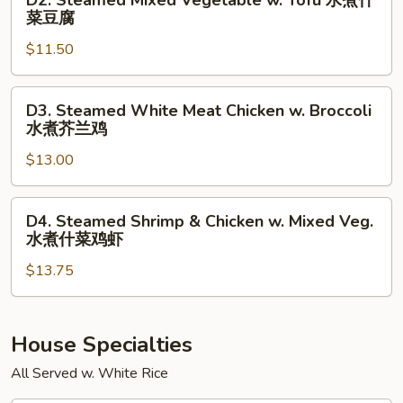
D2. Steamed Mixed Vegetable w. Tofu 水煮什
芥
Steamed
菜豆腐
兰
Mixed
$11.50
Vegetable
w.
Tofu
D3.
D3. Steamed White Meat Chicken w. Broccoli
水
Steamed
水煮芥兰鸡
煮
White
什
$13.00
Meat
菜
Chicken
豆
w.
D4.
D4. Steamed Shrimp & Chicken w. Mixed Veg.
腐
Broccoli
Steamed
水煮什菜鸡虾
水
Shrimp
煮
$13.75
&
芥
Chicken
兰
w.
鸡
Mixed
House Specialties
Veg.
All Served w. White Rice
水
煮