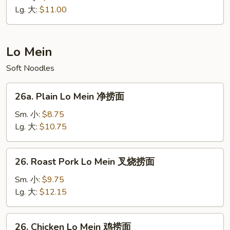
Chop
Lg. 大:
$11.00
Suey
本
楼
Lo Mein
什
Soft Noodles
碎
26a.
26a. Plain Lo Mein 净捞面
Plain
Lo
Sm. 小:
$8.75
Mein
Lg. 大:
$10.75
净
捞
26.
26. Roast Pork Lo Mein 叉烧捞面
面
Roast
Pork
Sm. 小:
$9.75
Lo
Lg. 大:
$12.15
Mein
叉
26.
26. Chicken Lo Mein 鸡捞面
烧