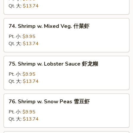
Broccoli
Qt. 大:
$13.74
芥
兰
74.
74. Shrimp w. Mixed Veg. 什菜虾
虾
Shrimp
w.
Pt. 小:
$9.95
Mixed
Qt. 大:
$13.74
Veg.
什
75.
75. Shrimp w. Lobster Sauce 虾龙糊
菜
Shrimp
虾
w.
Pt. 小:
$9.95
Lobster
Qt. 大:
$13.74
Sauce
虾
76.
76. Shrimp w. Snow Peas 雪豆虾
龙
Shrimp
糊
w.
Pt. 小:
$9.95
Snow
Qt. 大:
$13.74
Peas
雪