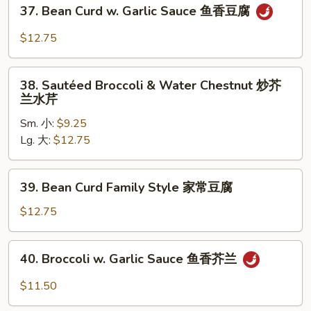
37.
37. Bean Curd w. Garlic Sauce 鱼香豆腐
锦
Bean
Curd
$12.75
w.
Garlic
38.
Sauce
38. Sautéed Broccoli & Water Chestnut 炒芥
Sautéed
兰水芹
鱼
Broccoli
香
Sm. 小:
$9.25
&
豆
Lg. 大:
$12.75
Water
腐
Chestnut
炒
39.
39. Bean Curd Family Style 家常豆腐
芥
Bean
兰
Curd
$12.75
水
Family
芹
Style
40.
40. Broccoli w. Garlic Sauce 鱼香芥兰
家
Broccoli
常
w.
$11.50
豆
Garlic
腐