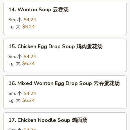
14.
14. Wonton Soup 云吞汤
Wonton
Soup
Sm. 小:
$4.24
云
Lg. 大:
$6.24
吞
汤
15.
15. Chicken Egg Drop Soup 鸡肉蛋花汤
Chicken
Egg
Sm. 小:
$4.24
Drop
Lg. 大:
$6.24
Soup
鸡
16.
16. Mixed Wonton Egg Drop Soup 云吞蛋花汤
肉
Mixed
蛋
Wonton
Sm. 小:
$4.24
花
Egg
Lg. 大:
$6.24
汤
Drop
Soup
17.
17. Chicken Noodle Soup 鸡面汤
云
Chicken
吞
Noodle