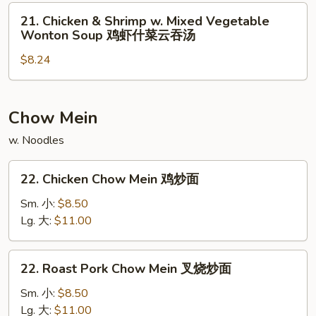
酸
21.
汤
辣
21. Chicken & Shrimp w. Mixed Vegetable
Chicken
Wonton Soup 鸡虾什菜云吞汤
汤
&
$8.24
Shrimp
w.
Mixed
Vegetable
Chow Mein
Wonton
w. Noodles
Soup
鸡
22.
22. Chicken Chow Mein 鸡炒面
虾
Chicken
什
Chow
Sm. 小:
$8.50
菜
Mein
Lg. 大:
$11.00
云
鸡
吞
炒
22.
汤
22. Roast Pork Chow Mein 叉烧炒面
面
Roast
Pork
Sm. 小:
$8.50
Chow
Lg. 大:
$11.00