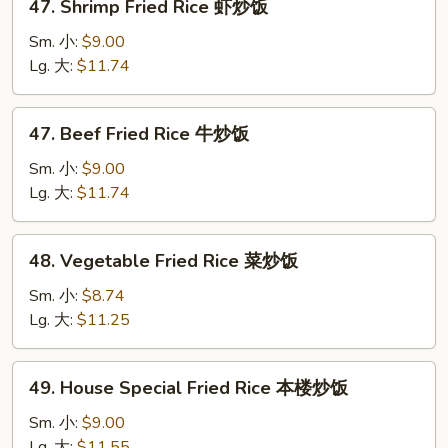
47. Shrimp Fried Rice 虾炒饭
饭
Shrimp
Fried
Sm. 小:
$9.00
Rice
Lg. 大:
$11.74
虾
炒
47.
47. Beef Fried Rice 牛炒饭
饭
Beef
Fried
Sm. 小:
$9.00
Rice
Lg. 大:
$11.74
牛
炒
48.
48. Vegetable Fried Rice 菜炒饭
饭
Vegetable
Fried
Sm. 小:
$8.74
Rice
Lg. 大:
$11.25
菜
炒
49.
49. House Special Fried Rice 本楼炒饭
饭
House
Special
Sm. 小:
$9.00
Fried
Lg. 大:
$11.55