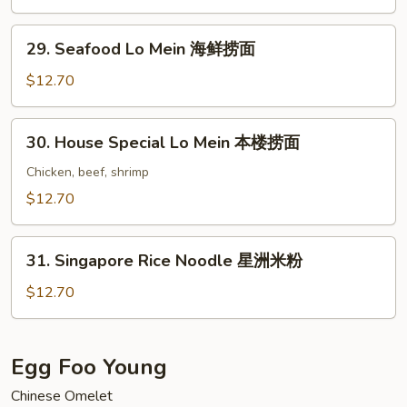
菜
捞
29.
29. Seafood Lo Mein 海鲜捞面
面
Seafood
Lo
$12.70
Mein
海
30.
30. House Special Lo Mein 本楼捞面
鲜
House
捞
Special
Chicken, beef, shrimp
面
Lo
$12.70
Mein
本
31.
楼
31. Singapore Rice Noodle 星洲米粉
Singapore
捞
Rice
$12.70
面
Noodle
星
洲
Egg Foo Young
米
Chinese Omelet
粉