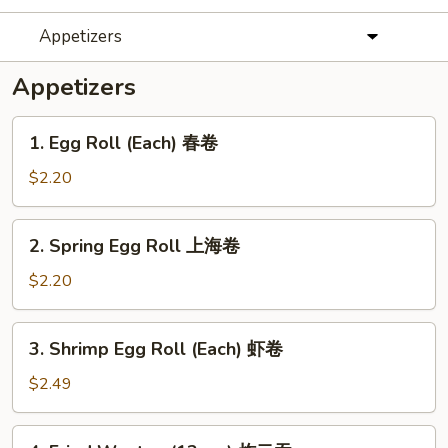
Appetizers
Appetizers
1.
1. Egg Roll (Each) 春卷
Egg
Roll
$2.20
(Each)
春
2.
2. Spring Egg Roll 上海卷
卷
Spring
Egg
$2.20
Roll
上
3.
3. Shrimp Egg Roll (Each) 虾卷
海
Shrimp
卷
Egg
$2.49
Roll
(Each)
4.