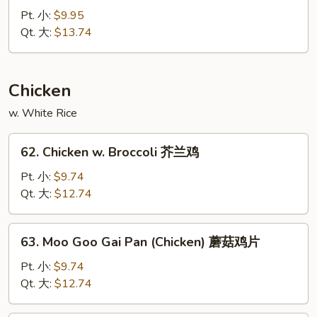
牛
Beef
Pt. 小:
$9.95
蒙
Qt. 大:
$13.74
古
牛
Chicken
w. White Rice
62.
62. Chicken w. Broccoli 芥兰鸡
Chicken
w.
Pt. 小:
$9.74
Broccoli
Qt. 大:
$12.74
芥
兰
63.
63. Moo Goo Gai Pan (Chicken) 蘑菇鸡片
鸡
Moo
Goo
Pt. 小:
$9.74
Gai
Qt. 大:
$12.74
Pan
(Chicken)