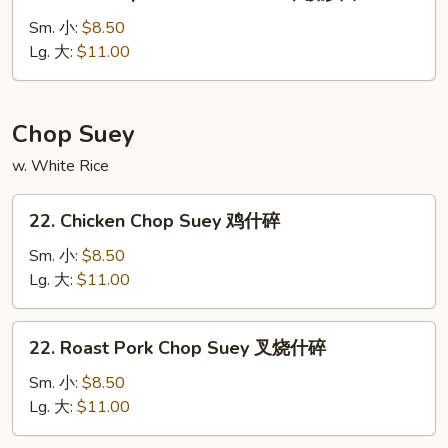
House
Special
Sm. 小:
$8.50
Chow
Lg. 大:
$11.00
Mein
本
楼
Chop Suey
炒
w. White Rice
面
22.
22. Chicken Chop Suey 鸡什碎
Chicken
Chop
Sm. 小:
$8.50
Suey
Lg. 大:
$11.00
鸡
什
22.
22. Roast Pork Chop Suey 叉烧什碎
碎
Roast
Pork
Sm. 小:
$8.50
Chop
Lg. 大:
$11.00
Suey