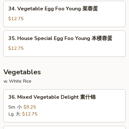
Young
34.
34. Vegetable Egg Foo Young 菜蓉蛋
牛
Vegetable
蓉
Egg
$12.75
蛋
Foo
Young
35.
35. House Special Egg Foo Young 本楼蓉蛋
菜
House
蓉
Special
$12.75
蛋
Egg
Foo
Young
Vegetables
本
w. White Rice
楼
蓉
36.
蛋
36. Mixed Vegetable Delight 素什锦
Mixed
Vegetable
Sm. 小:
$9.25
Delight
Lg. 大:
$12.75
素
什