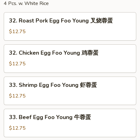
4 Pcs. w. White Rice
32.
32. Roast Pork Egg Foo Young 叉烧蓉蛋
Roast
Pork
$12.75
Egg
Foo
32.
32. Chicken Egg Foo Young 鸡蓉蛋
Young
Chicken
叉
Egg
$12.75
烧
Foo
蓉
Young
33.
蛋
33. Shrimp Egg Foo Young 虾蓉蛋
鸡
Shrimp
蓉
Egg
$12.75
蛋
Foo
Young
33.
33. Beef Egg Foo Young 牛蓉蛋
虾
Beef
蓉
Egg
$12.75
蛋
Foo