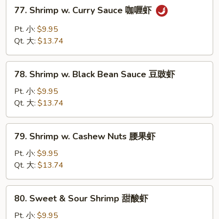
77.
77. Shrimp w. Curry Sauce 咖喱虾
豆
Shrimp
虾
w.
Pt. 小:
$9.95
Curry
Qt. 大:
$13.74
Sauce
咖
78.
喱
78. Shrimp w. Black Bean Sauce 豆豉虾
Shrimp
虾
w.
Pt. 小:
$9.95
Black
Qt. 大:
$13.74
Bean
Sauce
79.
79. Shrimp w. Cashew Nuts 腰果虾
豆
Shrimp
豉
w.
Pt. 小:
$9.95
虾
Cashew
Qt. 大:
$13.74
Nuts
腰
80.
80. Sweet & Sour Shrimp 甜酸虾
果
Sweet
虾
&
Pt. 小:
$9.95