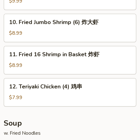
Chicken
$9.99
Wings
(4)
10.
10. Fried Jumbo Shrimp (6) 炸大虾
炸
Fried
鸡
Jumbo
$8.99
翅
Shrimp
(6)
11.
11. Fried 16 Shrimp in Basket 炸虾
炸
Fried
大
16
$8.99
虾
Shrimp
in
12.
12. Teriyaki Chicken (4) 鸡串
Basket
Teriyaki
炸
Chicken
$7.99
虾
(4)
鸡
串
Soup
w. Fried Noodles