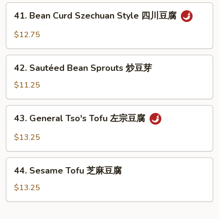
Sauce
41.
鱼
41. Bean Curd Szechuan Style 四川豆腐
Bean
香
Curd
$12.75
芥
Szechuan
兰
Style
42.
四
42. Sautéed Bean Sprouts 炒豆芽
Sautéed
川
Bean
$11.25
豆
Sprouts
腐
炒
43.
43. General Tso's Tofu 左宗豆腐
豆
General
芽
Tso's
$13.25
Tofu
左
44.
宗
44. Sesame Tofu 芝麻豆腐
Sesame
豆
Tofu
$13.25
腐
芝
麻