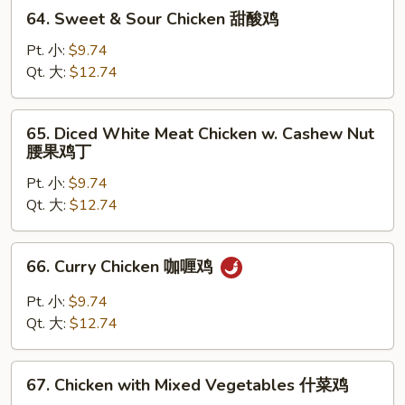
64.
64. Sweet & Sour Chicken 甜酸鸡
蘑
Sweet
菇
&
Pt. 小:
$9.74
鸡
Sour
Qt. 大:
$12.74
片
Chicken
甜
65.
65. Diced White Meat Chicken w. Cashew Nut
酸
Diced
腰果鸡丁
鸡
White
Pt. 小:
$9.74
Meat
Qt. 大:
$12.74
Chicken
w.
Cashew
66.
66. Curry Chicken 咖喱鸡
Nut
Curry
腰
Chicken
Pt. 小:
$9.74
果
咖
Qt. 大:
$12.74
鸡
喱
丁
鸡
67.
67. Chicken with Mixed Vegetables 什菜鸡
Chicken