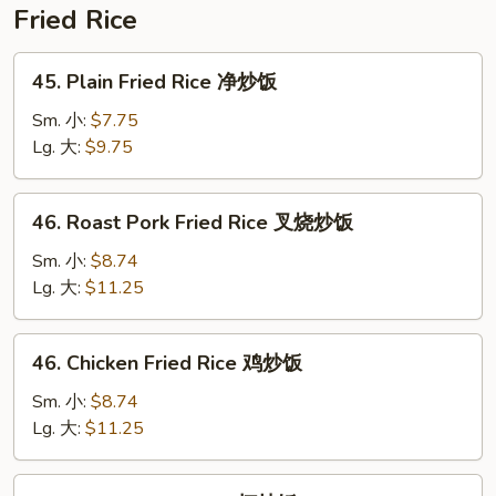
豆
Fried Rice
腐
45.
45. Plain Fried Rice 净炒饭
Plain
Fried
Sm. 小:
$7.75
Rice
Lg. 大:
$9.75
净
炒
46.
46. Roast Pork Fried Rice 叉烧炒饭
饭
Roast
Pork
Sm. 小:
$8.74
Fried
Lg. 大:
$11.25
Rice
叉
46.
46. Chicken Fried Rice 鸡炒饭
烧
Chicken
炒
Fried
Sm. 小:
$8.74
饭
Rice
Lg. 大:
$11.25
鸡
炒
47.