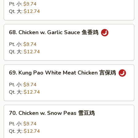
with
Pt. 小:
$9.74
Mixed
Qt. 大:
$12.74
Vegetables
什
68.
68. Chicken w. Garlic Sauce 鱼香鸡
菜
Chicken
鸡
w.
Pt. 小:
$9.74
Garlic
Qt. 大:
$12.74
Sauce
鱼
69.
香
69. Kung Pao White Meat Chicken 宫保鸡
Kung
鸡
Pao
Pt. 小:
$9.74
White
Qt. 大:
$12.74
Meat
Chicken
70.
宫
70. Chicken w. Snow Peas 雪豆鸡
Chicken
保
w.
Pt. 小:
$9.74
鸡
Snow
Qt. 大:
$12.74