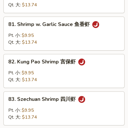
Sour
Qt. 大:
$13.74
Shrimp
甜
81.
81. Shrimp w. Garlic Sauce 鱼香虾
酸
Shrimp
虾
w.
Pt. 小:
$9.95
Garlic
Qt. 大:
$13.74
Sauce
鱼
82.
香
82. Kung Pao Shrimp 宫保虾
Kung
虾
Pao
Pt. 小:
$9.95
Shrimp
Qt. 大:
$13.74
宫
保
83.
虾
83. Szechuan Shrimp 四川虾
Szechuan
Shrimp
Pt. 小:
$9.95
四
Qt. 大:
$13.74
川