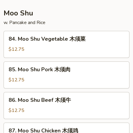
虾
Moo Shu
w. Pancake and Rice
84.
84. Moo Shu Vegetable 木须菜
Moo
Shu
$12.75
Vegetable
木
85.
85. Moo Shu Pork 木须肉
须
Moo
菜
Shu
$12.75
Pork
木
86.
86. Moo Shu Beef 木须牛
须
Moo
肉
Shu
$12.75
Beef
木
87.
87. Moo Shu Chicken 木须鸡
须